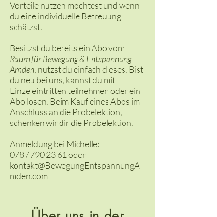
Vorteile nutzen möchtest und wenn
du eine individuelle Betreuung
schätzst.
Besitzst du bereits ein Abo vom
Raum für Bewegung & Entspannung
Amden
, nutzst du einfach dieses. Bist
du neu bei uns, kannst du mit
Einzeleintritten teilnehmen oder ein
Abo lösen. Beim Kauf eines Abos im
Anschluss an die Probelektion,
schenken wir dir die Probelektion.
Anmeldung bei Michelle:
078 /
790 23 61
oder
kontakt@BewegungEntspannungA
mden.com
Über uns in der